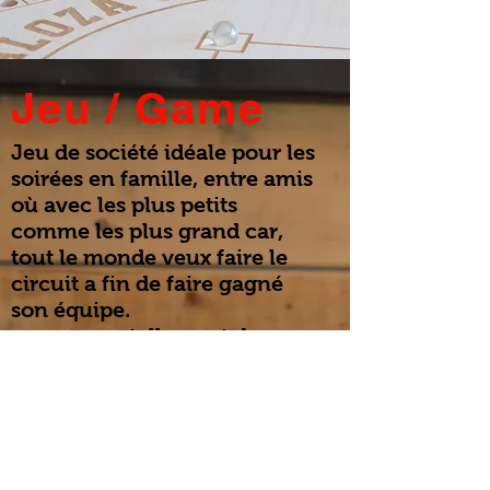
Jeu / Game
Jeu de société idéale pour les
soirées en famille, entre amis
où avec les plus petits
comme les plus grand car,
tout le monde veux faire le
circuit a fin de faire gagné
son équipe.
vous aurez tellement de
plaisir avec ce jeu que même
votre ado voudra jouer avec
son petit frère.
Board game ideal for family